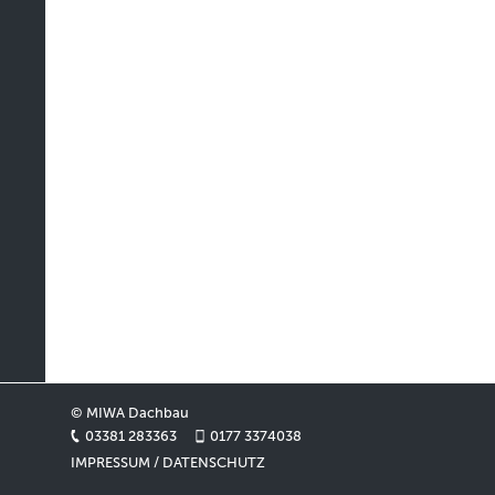
© MIWA Dachbau
03381 283363
0177 3374038
IMPRESSUM / DATENSCHUTZ