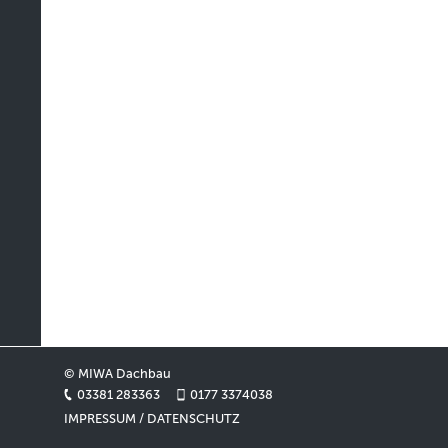
© MIWA Dachbau
03381 283363
0177 3374038
IMPRESSUM / DATENSCHUTZ