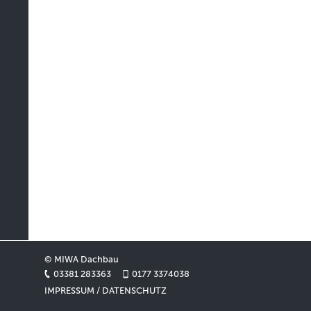
© MIWA Dachbau
03381 283363
0177 3374038
IMPRESSUM / DATENSCHUTZ