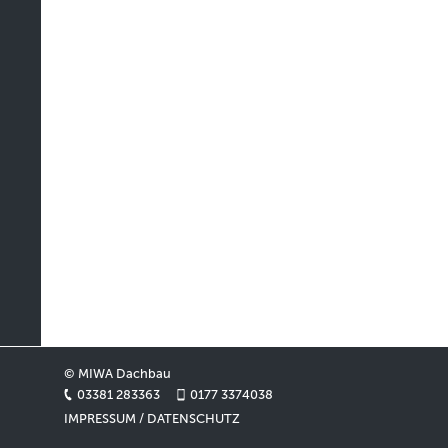
© MIWA Dachbau
03381 283363
0177 3374038
IMPRESSUM / DATENSCHUTZ